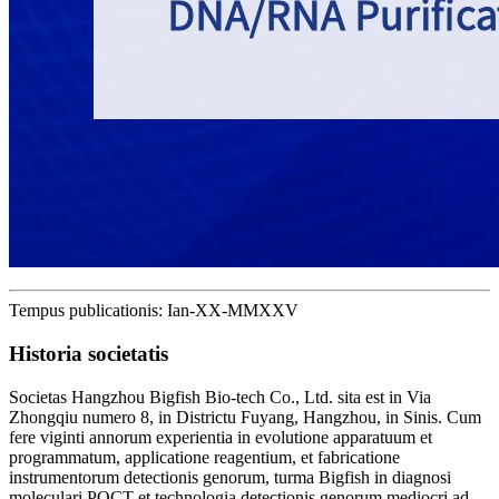
Tempus publicationis: Ian-XX-MMXXV
Historia societatis
Societas Hangzhou Bigfish Bio-tech Co., Ltd. sita est in Via
Zhongqiu numero 8, in Districtu Fuyang, Hangzhou, in Sinis. Cum
fere viginti annorum experientia in evolutione apparatuum et
programmatum, applicatione reagentium, et fabricatione
instrumentorum detectionis genorum, turma Bigfish in diagnosi
moleculari POCT et technologia detectionis genorum mediocri ad