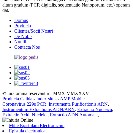
altum gradum (PCR digitalis, sequentiatio Nanoporum, etc.) operam
dat.
Domus
Producta
Clientes/Socii Nostri
De Nobis
Nuntii
Contacta Nos
© Iura omnia reservantur - MMX-MMXXXV.
Producta Calida
-
Index situs
-
AMP Mobile
Coronavirus 229e PCR
,
Instrumenta Purificationis ARN
,
Instrumentum Extractionis ADN/ARN
,
Extractio Nucleica
,
Extractio Acidi Nucleici
,
Extractio ADN Automata
,
Mitte Epistulam Electronicam
Epistula electronica