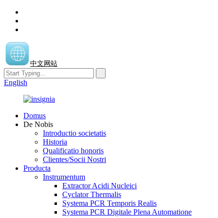
中文网站
English
Domus
De Nobis
Introductio societatis
Historia
Qualificatio honoris
Clientes/Socii Nostri
Producta
Instrumentum
Extractor Acidi Nucleici
Cyclator Thermalis
Systema PCR Temporis Realis
Systema PCR Digitale Plena Automatione