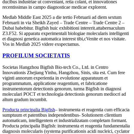
ducibus industriae ut conveniant, retia colant, et innovationes
recentissimas in campo diagnosticae medicae explorent.
Medlab Middle East 2025 a die tertio Februarii ad diem sextum
Februarii in via Sheikh Zayed – Trade Centre – Trade Centre 2 –
Dubai habebitur. Bigfish huic exhibitioni intererit.
at
tabernaculum
Z3.F52. Si apparatu experimentali biologiae molecularis intelligenti
et diagnosi genetica automatica interest tibi,
c
Venite et nos visitate.
Vos in Medlab 2025 videre exspectamus.
PROFILUM SOCIETATIS
Societas Hangzhou Bigfish Bio-tech Co., Ltd. in Centro
Innovationis Zhejiang Yinhu, Hangzhou, Sinis, sita est. Cum fere
viginti annorum experientia in evolutione apparatuum et
programmatum, applicatione reagentium, et fabricatione
instrumentorum detectionis genorum, turma Bigfish in diagnosi
moleculari POCT et technologia detectionis genorum mediocri ad
altum gradum incumbit.
Producta principalia Bigfish
– instrumenta et reagentia cum efficacia
sumptuum et patentibus independentibus
-
Solutionem clientium
automaticam, intelligentem et industrializatam completam formant.
Producta principalia Bigfish: instrumenta et reagentia fundamentalia
diagnosis molecularis (systema purificationis acidi nucleici, cyclator