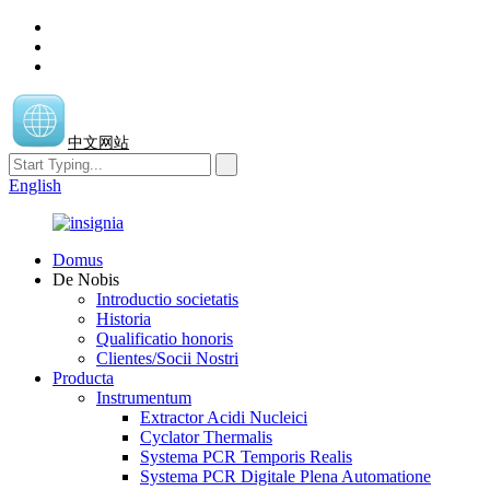
中文网站
English
Domus
De Nobis
Introductio societatis
Historia
Qualificatio honoris
Clientes/Socii Nostri
Producta
Instrumentum
Extractor Acidi Nucleici
Cyclator Thermalis
Systema PCR Temporis Realis
Systema PCR Digitale Plena Automatione