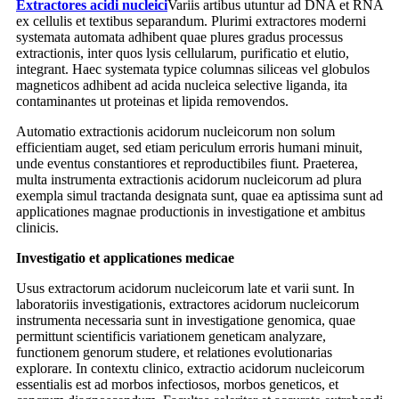
Extractores acidi nucleici
Variis artibus utuntur ad DNA et RNA
ex cellulis et textibus separandum. Plurimi extractores moderni
systemata automata adhibent quae plures gradus processus
extractionis, inter quos lysis cellularum, purificatio et elutio,
integrant. Haec systemata typice columnas siliceas vel globulos
magneticos adhibent ad acida nucleica selective liganda, ita
contaminantes ut proteinas et lipida removendos.
Automatio extractionis acidorum nucleicorum non solum
efficientiam auget, sed etiam periculum erroris humani minuit,
unde eventus constantiores et reproductibiles fiunt. Praeterea,
multa instrumenta extractionis acidorum nucleicorum ad plura
exempla simul tractanda designata sunt, quae ea aptissima sunt ad
applicationes magnae productionis in investigatione et ambitus
clinicis.
Investigatio et applicationes medicae
Usus extractorum acidorum nucleicorum late et varii sunt. In
laboratoriis investigationis, extractores acidorum nucleicorum
instrumenta necessaria sunt in investigatione genomica, quae
permittunt scientificis variationem geneticam analyzare,
functionem genorum studere, et relationes evolutionarias
explorare. In contextu clinico, extractio acidorum nucleicorum
essentialis est ad morbos infectiosos, morbos geneticos, et