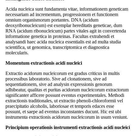
Acida nucleica sunt fundamenta vitae, informationem geneticam
necessariam ad incrementum, progressionem et functionem
omnium organismorum portantes. DNA (acidum
deoxyribonucleicum) est exemplar hereditatis geneticae, dum
RNA (acidum ribonucleicum) partes vitales agit in convertenda
informatione genetica in proteinas. Facultas extrahendi et
analysandi haec acida nucleica essentialis est ad multa studia
scientifica, ut genomica, transcriptomica et diagnostica
molecularis.
Momentum extractionis acidi nucleici
Extractio acidorum nucleicorum est gradus criticus in multis
processibus laboratorio. Sive ad clonationem, sive ad
sequentiationem, sive ad analysin expressionis genorum
adhibeatur, qualitas et puritas acidorum nucleicorum extractorum
significanter afficere possunt eventus experimentales. Methodi
extractionis traditionales, ut extractio phenoli-chloroformii vel
praecipitatio alcoholis, laboriosae et temporis edaces esse
possunt, et saepe ad eventus inconstantes ducunt. Hic est ubi
instrumenta extractionis acidorum nucleicorum in usum veniunt.
Principium operationis instrumenti extractionis acidi nucleici