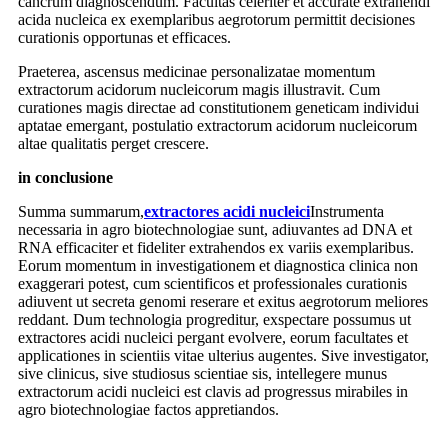
cancrum diagnoscendum. Facultas celeriter et accurate extrahendi
acida nucleica ex exemplaribus aegrotorum permittit decisiones
curationis opportunas et efficaces.
Praeterea, ascensus medicinae personalizatae momentum
extractorum acidorum nucleicorum magis illustravit. Cum
curationes magis directae ad constitutionem geneticam individui
aptatae emergant, postulatio extractorum acidorum nucleicorum
altae qualitatis perget crescere.
in conclusione
Summa summarum,
extractores acidi nucleici
Instrumenta
necessaria in agro biotechnologiae sunt, adiuvantes ad DNA et
RNA efficaciter et fideliter extrahendos ex variis exemplaribus.
Eorum momentum in investigationem et diagnostica clinica non
exaggerari potest, cum scientificos et professionales curationis
adiuvent ut secreta genomi reserare et exitus aegrotorum meliores
reddant. Dum technologia progreditur, exspectare possumus ut
extractores acidi nucleici pergant evolvere, eorum facultates et
applicationes in scientiis vitae ulterius augentes. Sive investigator,
sive clinicus, sive studiosus scientiae sis, intellegere munus
extractorum acidi nucleici est clavis ad progressus mirabiles in
agro biotechnologiae factos appretiandos.