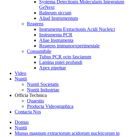
Systema Detectionis Molecularis Integratum
GeNext
Balneum siccum
Aliud Instrumentum
Reagens
Instrumenta Extractionis Acidi Nucleici
Instrumenta PCR
Aliae Instrumenta
Reagens immunoexperimentale
Consumibile
Tubus PCR octo fasciarum
Lamina putei profundi
Apex pipettae
Video
Nuntii
Nuntii Societatis
Nuntii Industriae
Officia Technica
Quaestio
Producta Videographica
Contacta Nos
Domus
Nuntii
Munus magnum extractorum acidorum nucleicorum in